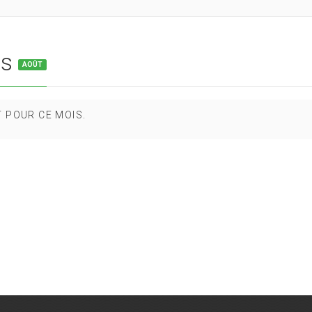
is
AOÛT
T POUR CE MOIS.