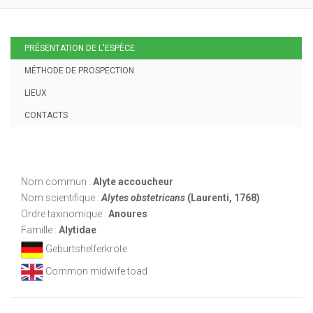
PRÉSENTATION DE L'ESPÈCE
MÉTHODE DE PROSPECTION
LIEUX
CONTACTS
Nom commun :
Alyte accoucheur
Nom scientifique :
Alytes obstetricans
(Laurenti, 1768)
Ordre taxinomique :
Anoures
Famille :
Alytidae
Geburtshelferkröte
Common midwife toad