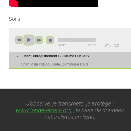
Sons
00:00
00:15
Chant, enregistrement Guillaume Dutilleux
Chant d'un individu isolé, Dominique Holtz
J'observe, je transmets, je protège :
www.faune-alsace.org
, la base de données
naturalistes en ligne.