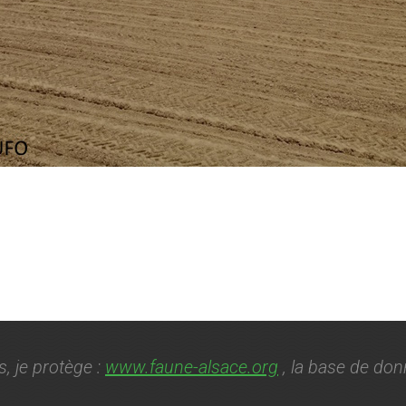
s, je protège :
www.faune-alsace.org
, la base de don