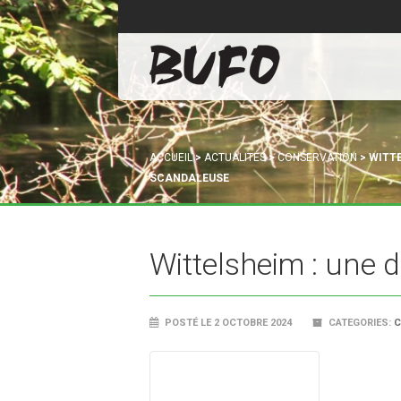
ACCUEIL
>
ACTUALITÉS
>
CONSERVATION
>
WITTE
SCANDALEUSE
Wittelsheim : une 
POSTÉ LE 2 OCTOBRE 2024
CATEGORIES:
C