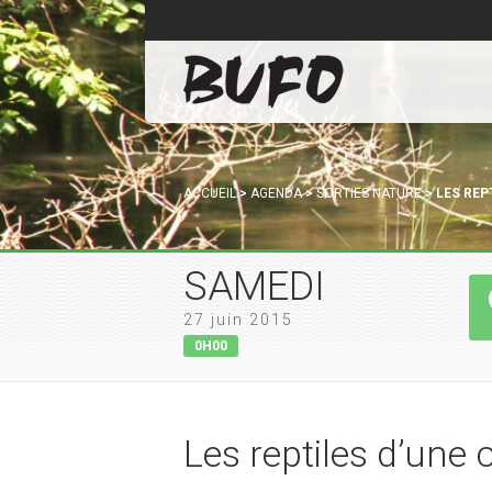
ACCUEIL
>
AGENDA
>
SORTIES NATURE
>
LES REP
SAMEDI
27 juin 2015
0H00
Les reptiles d’une c