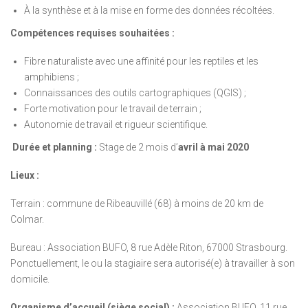
À la synthèse et à la mise en forme des données récoltées.
Compétences requises souhaitées :
Fibre naturaliste avec une affinité pour les reptiles et les
amphibiens ;
Connaissances des outils cartographiques (QGIS) ;
Forte motivation pour le travail de terrain ;
Autonomie de travail et rigueur scientifique.
Durée et planning :
Stage de 2 mois d’
avril à mai
2020
Lieux :
Terrain : commune de Ribeauvillé (68) à moins de 20 km de
Colmar.
Bureau : Association BUFO, 8 rue Adèle Riton, 67000 Strasbourg.
Ponctuellement, le ou la stagiaire sera autorisé(e) à travailler à son
domicile.
Organisme d’accueil (siège social) :
Association BUFO, 11 rue