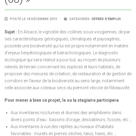
POSTÉ LE 18 DÉCEMBRE 2019
CATEGORIES:
OFFRES D'EMPLOI
Sujet :
En Alsace, le vignoble des collines sous-vosgiennes, de par
ses caractéristiques géologiques, climatiques et paysagères,
possède une biodiversité qui lui est propre notamment en matière
d’enjeux herpétologiques et batrachologiques. Le diagnostic
écologique qui sera réalisé a pour but, au moyen de plusieurs
relevés de terrain concernant les espèces et leurs habitats, de
proposer des mesures de création, de restauration et de gestion de
corridors en faveur de la biodiversité au sens large, notamment
celle associée aux coteaux secs du piémont viticole de Ribeauvillé.
Pour mener à bien ce projet, le ou la stagiaire participera
:
Aux inventaires nocturnes et diurnes des amphibiens dans
divers points d’eau : bassins d’orage, dessableurs, fossés, etc. ;
Aux inventaires à vue des reptiles au niveaux d’habitats
favorables : murets en pierres sèches, talus, haies, etc. ;