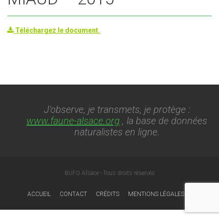
Téléchargez le document.
J'observe, je transmets, je protège :
www.faune-alsace.org
, la base de données
naturalistes en ligne.
BUFO Alsace - Tous droits réservés
ACCUEIL
CONTACT
CRÉDITS
MENTIONS LÉGALES