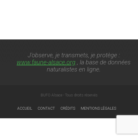
J'observe, je transmets, je protège :
www.faune-alsace.org
, la base de données
naturalistes en ligne.
BUFO Alsace - Tous droits réservés
ACCUEIL
CONTACT
CRÉDITS
MENTIONS LÉGALES