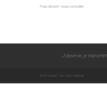
Frais de port : nous consulter
J'observe, je transmet
BUFO Alsace - Tous droits réservés