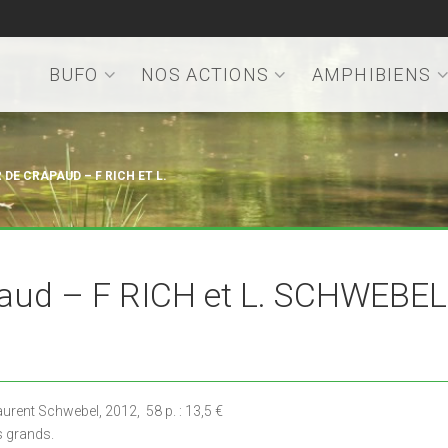
BUFO
NOS ACTIONS
AMPHIBIENS
DE CRAPAUD – F RICH ET L.
aud – F RICH et L. SCHWEBEL
Laurent Schwebel, 2012, 58 p. : 13,5 €
es grands.