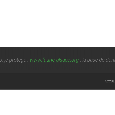
s, je protège :
www.faune-alsace.org
, la base de don
ACCUE