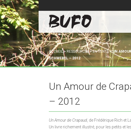
ACCUEIL
>
RESSOURCES
>
EN VENTE
>
UN AMOUR 
SCHWEBEL – 2012
Un Amour de Crap
– 2012
Un Amour de Crapaud
, de Frédérique Rich et 
Un livre richement illustré, pour les petits et l