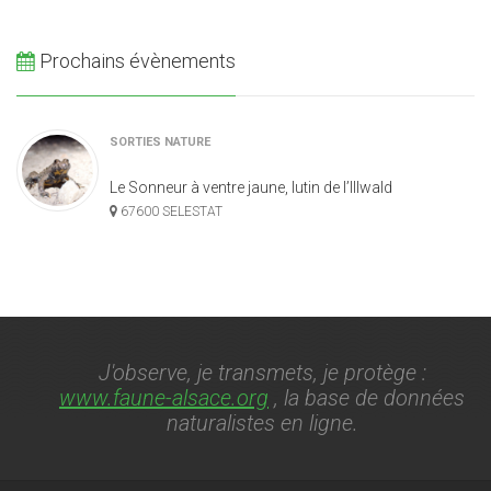
Prochains évènements
SORTIES NATURE
Le Sonneur à ventre jaune, lutin de l’Illwald
67600 SELESTAT
J'observe, je transmets, je protège :
www.faune-alsace.org
, la base de données
naturalistes en ligne.