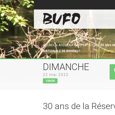
ACCUEIL
>
AGENDA
>
MANIFESTATION
>
30 ANS D
NATIONALE DE RHINAU !
DIMANCHE
22 mai 2022
10H00
30 ans de la Réser