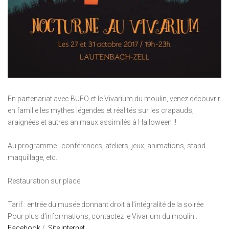
En partenariat avec BUFO et le Vivarium du moulin, venez découvrir
en famille les mythes légendes et réalités sur les crapauds,
araignées et autres animaux assimilés à Halloween !!
Au programme : conférences, ateliers, jeux, animations, stand
maquillage, etc.
Restauration sur place
Tarif : entrée du musée donnant droit à l’intégralité de la soirée
Pour plus d’informations, contactez le Vivarium du moulin :
Facebook
/
Site internet