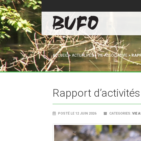
ACCUEIL
>
ACTUALITÉS
>
VIE ASSOCIATIVE
>
RAPP
Rapport d’activité
POSTÉ LE 12 JUIN 2026
CATEGORIES:
VIE 