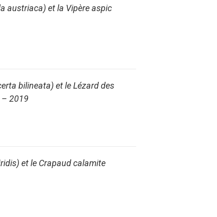
la austriaca
) et la Vipère aspic
erta bilineata
) et le Lézard des
R – 2019
ridis
) et le Crapaud calamite