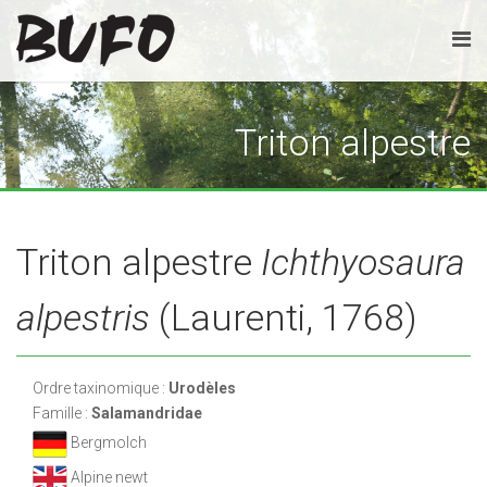
Triton alpestre
Triton alpestre
Ichthyosaura
alpestris
(Laurenti, 1768)
Ordre taxinomique :
Urodèles
Famille :
Salamandridae
Bergmolch
Alpine newt