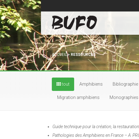
ACCUEIL
>
RESSOURCES
tout
Amphibiens
Bibliographie
Migration amphibiens
Monographies d
Guide technique pour la création, la restaurati
Pathologies des Amphibiens en France – A. 