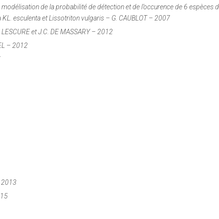
odélisation de la probabilité de détection et de l’occurence de 6 espèces 
a
KL.
esculenta
et
Lissotriton vulgaris
– G. CAUBLOT – 2007
 J. LESCURE et J.C. DE MASSARY – 2012
EL – 2012
7
– 2013
015