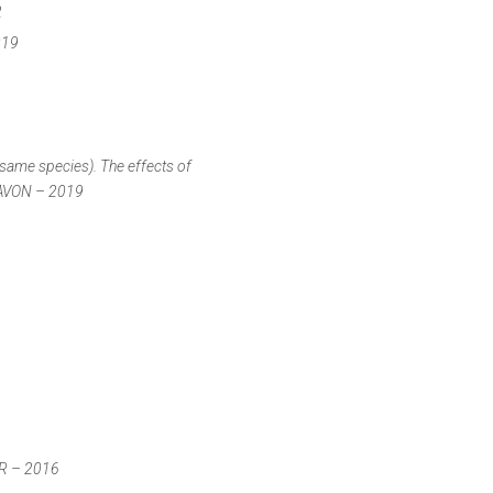
2
019
 same species). The effects of
 RAVON – 2019
ER – 2016