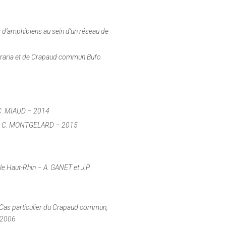
s d’amphibiens au sein d’un réseau de
raria
et de Crapaud commun
Bufo
– C. MIAUD – 2014
D et C. MONTGELARD – 2015
 le Haut-Rhin – A. GANET et J.P.
 Cas particulier du Crapaud commun,
– 2006