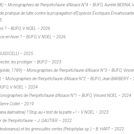
1768) – Monographies de l’herpétofaune d’Alsace N°4 – BUFO, Aurélie BERNA,
ide pratique de lutte contre la propagation d’Espèces Exotiques Envahissant
5
ides ? – BUFO, V. NOEL – 2026
ace en hiver ? – BUFO, V. NOEL – 2026
. GUIDICELLI – 2025
specter, les protéger – BUFO – 2023
acépède, 1789) – Monographies de l’herpétofaune d’Alsace N°3 – BUFO, Vinc
1758) – Monographies de l’herpétofaune d’Alsace N°2 – BUFO, Jean BARBERY –
– BUFO, V. NOEL – 2024
 Monographies de l’herpétofaune d’Alsace N°1 – BUFO, Vincent NOEL – 2024
Serre Collet – 2019
na dalmatina) ? Stop au « test de la patte » ! – V. NOËL – 2023
r de l’herpétofaune – J. GAUTIER – 2022
atesbeianus) et les grenouilles vertes (Pelophylax sp.) – B. HART – 2022