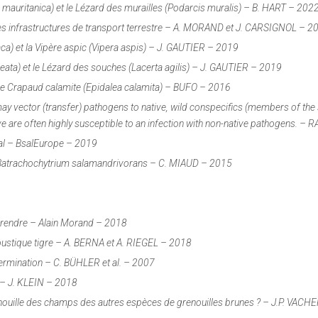
a mauritanica) et le Lézard des murailles (Podarcis muralis) – B. HART – 202
es infrastructures de transport terrestre – A. MORAND et J. CARSIGNOL – 2
aca
) et la Vipère aspic (
Vipera aspis
) – J. GAUTIER – 2019
neata
) et le Lézard des souches (
Lacerta agilis
) – J. GAUTIER – 2019
 le Crapaud calamite (
Epidalea calamita
) – BUFO – 2016
ay vector (transfer) pathogens to native, wild conspecifics (members of the
ve are often highly susceptible to an infection with non-native pathogens. –
sal – BsalEurope – 2019
Batrachochytrium salamandrivorans
– C. MIAUD – 2015
prendre – Alain Morand – 2018
stique tigre – A. BERNA et A. RIEGEL – 2018
étermination – C. BÜHLER
et al.
– 2007
 – J. KLEIN – 2018
enouille des champs des autres espèces de grenouilles brunes ? – J.P. VACH