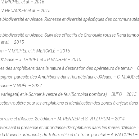
 – V. MICHEL
et al.
– 2016
 – V. HEUACKER
et al.
– 2015
 la biodiversité en Alsace. Richesse et diversité spécifiques des communauté
a biodiversité en Alsace. Suivi des effectifs de Grenouille rousse
Rana tempo
L
et al.
– 2015
tion – V. MICHEL et P. MERCKLÉ – 2016
 d’Alsace – J. THIRIET et J.P. VACHER – 2010
ies des amphibiens dans la nature à destination des opérateurs de terrain 
hampignon parasite des Amphibiens dans l’herpétofaune d’Alsace – C. MIAU
Alsace – V. NOËL – 2022
variegata
) et le Sonner à ventre de feu (
Bombina bombina
) – BUFO – 2015
tection routière pour les amphibiens et identification des zones à enjeux dans
 Lorraine et d’Alsace, 2e édition – M. RENNER et S. VITZTHUM – 2014
vorisant la présence et l’abondance d’amphibiens dans les mares d’Alsace :
de la Rainette arboricole, du Triton crêté et du Triton ponctué – A. FALGUIER 