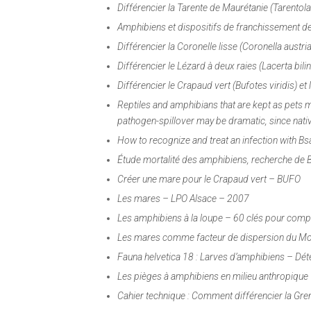
Différencier la Tarente de Maurétanie (Tarentol
Amphibiens et dispositifs de franchissement d
Différencier la Coronelle lisse (
Coronella austri
Différencier le Lézard à deux raies (
Lacerta bili
Différencier le Crapaud vert (
Bufotes viridis
) et
Reptiles and amphibians that are kept as pets m
pathogen-spillover may be dramatic, since nati
How to recognize and treat an infection with B
Étude mortalité des amphibiens, recherche de
Créer une mare pour le Crapaud vert – BUFO
Les mares – LPO Alsace – 2007
Les amphibiens à la loupe – 60 clés pour com
Les mares comme facteur de dispersion du Mou
Fauna helvetica 18 : Larves d’amphibiens – D
Les pièges à amphibiens en milieu anthropique
Cahier technique : Comment différencier la Gr