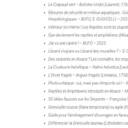
Le Crapaud vert – Bufotes viridis (Laurenti, 
Mesures de sécurité en milieux aquatiques : Gu
Herpétologiques – BUFO, S. GUIDICELLI – 202
Inférieur toi-même ! Les Reptiles sont-ils stup
Que deviennent les reptiles et amphibiens d’Als
J’ai vu une vipère ! – BUFO – 2025
Lézard vivipare ou Lézard des murailles ? – S
Des serpents en Alsace ? Les connaître, les re
La Couleuvre helvétique – Natrix helvetica (L
L’Orvet fragile – Anguis fragilis (Linnaeus, 
Photovoltaïque : oui, mais pas n’importe où ! 
Reptiles et Amphibiens introduits en Alsace –
50 idées fausses sur les Serpents – Françoise 
Grenouille rousse (Rana temporaria) ou agile (Ra
Guide pour l’aménagement d’ouvrages en faveu
Différencier la Grenouille taureau (Lithobates c