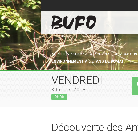
ACCUEIL
>
AGENDA
>
SORTIES NATURE
>
DÉCOUVE
ENVIRONNEMENT À L’ETANG DE BUMATT
VENDREDI
30 mars 2018
9H00
Découverte des Amp