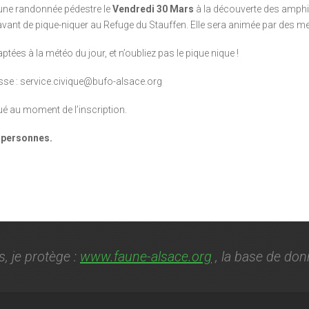
une randonnée pédestre le
Vendredi 30 Mars
à la découverte des amphi
t, avant de pique-niquer au Refuge du Stauffen. Elle sera animée par des 
ées à la météo du jour, et n’oubliez pas le pique nique !
esse : service.civique@bufo-alsace.org
é au moment de l’inscription.
5 personnes.
s, je protège :
www.faune-alsace.org
, la base de don