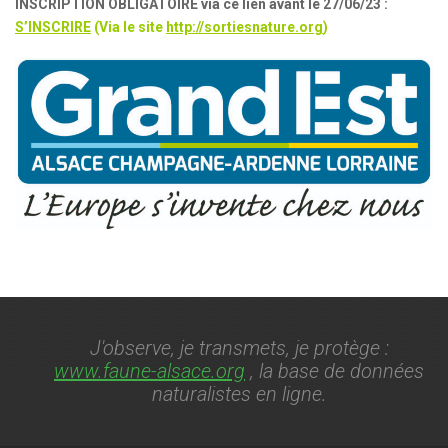
INSCRIPTION OBLIGATOIRE via ce lien avant le 27/06/23 :
S’INSCRIRE
(Via le site
http://sortiesnature.org
)
J'observe, je transmets, je protège :
www.faune-alsace.org
, la base de données
naturalistes en ligne.