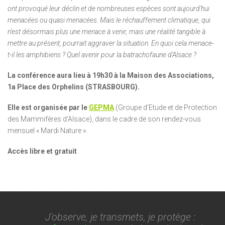
ont provoqué leur déclin et de nombreuses espèces sont aujourd’hui
menacées ou quasi menacées. Mais le réchauffement climatique, qui
n’est désormais plus une menace à venir, mais une réalité tangible à
mettre au présent, pourrait aggraver la situation. En quoi cela menace-
t-il les amphibiens ? Quel avenir pour la batrachofaune d’Alsace ?
La conférence aura lieu à 19h30 à la Maison des Associations,
1a Place des Orphelins (STRASBOURG).
Elle est organisée par le
GEPMA
(Groupe d’Etude et de Protection
des Mammifères d’Alsace), dans le cadre de son rendez-vous
mensuel « Mardi Nature ».
Accès libre et gratuit
J'observe, je transmets, je protège :