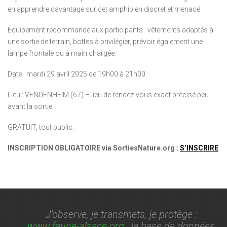
en apprendre davantage sur cet amphibien discret et menacé.
Équipement recommandé aux participants : vêtements adaptés à
une sortie de terrain, bottes à privilégier, prévoir également une
lampe frontale ou à main chargée.
Date : mardi 29 avril 2025 de 19h00 à 21h00
Lieu : VENDENHEIM (67) – lieu de rendez-vous exact précisé peu
avant la sortie.
GRATUIT, tout public.
INSCRIPTION OBLIGATOIRE via SortiesNature.org :
S’INSCRIRE
J'observe, je transmets, je protège :
www.faune-alsace.org
, la base de données