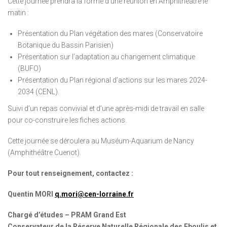
Cette journée prendra la forme d’une réunion en Amphithéâtre le
matin :
Présentation du Plan végétation des mares (Conservatoire
Botanique du Bassin Parisien)
Présentation sur l’adaptation au changement climatique
(BUFO)
Présentation du Plan régional d’actions sur les mares 2024-
2034 (CENL).
Suivi d’un repas convivial et d’une après-midi de travail en salle
pour co-construire les fiches actions.
Cette journée se déroulera au Muséum-Aquarium de Nancy
(Amphithéâtre Cuenot).
Pour tout renseignement, contactez :
Quentin MORI
q.mori@cen-lorraine.fr
Chargé d’études – PRAM Grand Est
Conservateur de la Réserve Naturelle Régionale des Eboulis et