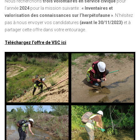
Nous recherchons
trois volontaires en service civique
pour
l’année
2024
pour la mission suivante :
« Inventaires et
valorisation des connaissances sur l’herpétofaune »
. N’hésitez
pas à nous envoyer vos candidatures
(avant le 30/11/2023)
et à
partager cette offre dans votre entourage.
Téléchargez l’offre de VSC ici