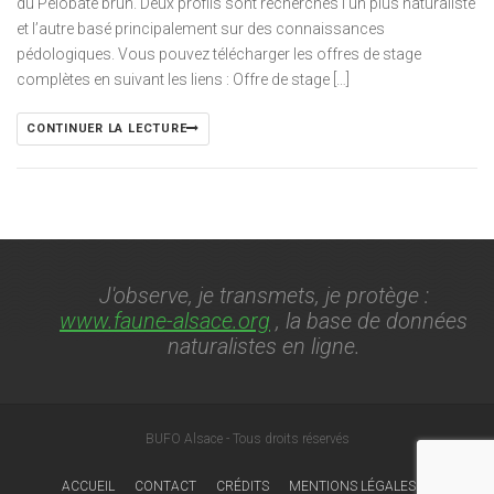
du Pélobate brun. Deux profils sont recherchés l’un plus naturaliste
et l’autre basé principalement sur des connaissances
pédologiques. Vous pouvez télécharger les offres de stage
complètes en suivant les liens : Offre de stage […]
CONTINUER LA LECTURE
J'observe, je transmets, je protège :
www.faune-alsace.org
, la base de données
naturalistes en ligne.
BUFO Alsace - Tous droits réservés
ACCUEIL
CONTACT
CRÉDITS
MENTIONS LÉGALES